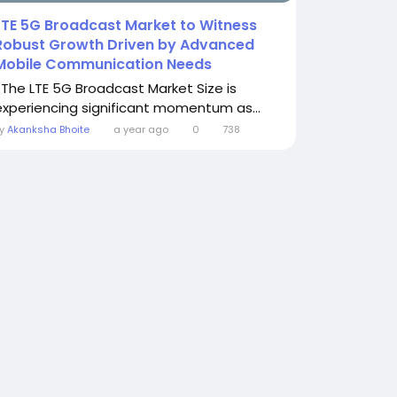
LTE 5G Broadcast Market to Witness
Robust Growth Driven by Advanced
Mobile Communication Needs
The LTE 5G Broadcast Market Size is
experiencing significant momentum as...
By
Akanksha Bhoite
a year ago
0
738