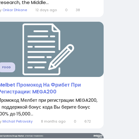
Research, the Middle...
By
Onkar Dhkane
12 days ago
0
38
FOOD
Melbet Промокод На Фрибет При
Регистрации: MEGA200
Промокод Мелбет при регистрации: MEGA200,
с поддержкой бонус кода Вы берите бонус
00% до 15,000...
By
Michail Petrovsky
8 months ago
0
672